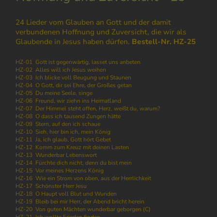
24 Lieder vom Glauben an Gott und der damit
verbundenen Hoffnung und Zuversicht, die wir als
Glaubende in Jesus haben dürfen.
Bestell-Nr. HZ-25
HZ-01 Gott ist gegenwärtig, lasset uns anbeten
HZ-02 Alles will ich Jesus weihen
HZ-03 Ich blicke voll Beugung und Staunen
HZ-04 O Gott, dir sei Ehre, der Großes getan
HZ-05 Du meine Seele, singe
HZ-06 Freund, wir ziehn ins Heimatland
HZ-07 Der Himmel steht offen, Herz, weißt du, warum?
HZ-08 O dass ich tausend Zungen hätte
HZ-09 Stern, auf den ich schaue
HZ-10 Sieh, hier bin ich, mein König
HZ-11 Ja, ich glaub, Gott hört Gebet
HZ-12 Komm zum Kreuz mit deinen Lasten
HZ-13 Wunderbar Lebenswort
HZ-14 Fürchte dich nicht, denn du bist mein
HZ-15 Vor meines Herzens König
HZ-16 Wie ein Strom von oben, aus der Herrlichkeit
HZ-17 Schönster Herr Jesu
HZ-18 O Haupt voll Blut und Wunden
HZ-19 Bleib bei mir Herr, der Abend bricht herein
HZ-20 Von guten Mächten wunderbar geborgen (C)
HZ-21 Ich wollte Frieden finden